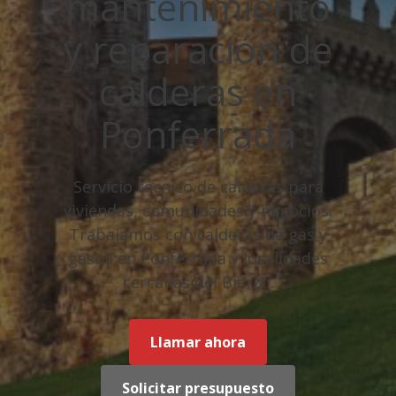
mantenimiento
y reparación de
calderas en
Ponferrada
Servicio técnico de calderas para
viviendas, comunidades y negocios.
Trabajamos con calderas de gas y
gasoil en Ponferrada y localidades
cercanas del Bierzo.
Llamar ahora
Solicitar presupuesto