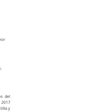
yor
,
es del
l 2017
illa y