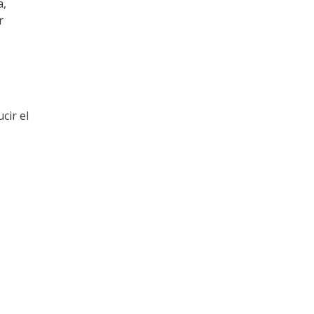
a,
r
cir el