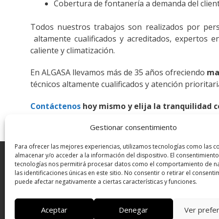
Cobertura de fontanería a demanda del client
Todos nuestros trabajos son realizados por pers
altamente cualificados y acreditados, expertos e
caliente y climatización.
En ALGASA llevamos más de 35 años ofreciendo
ma
técnicos altamente cualificados y atención priorita
Contáctenos
hoy mismo y elija la tranquilidad 
Gestionar consentimiento
Para ofrecer las mejores experiencias, utilizamos tecnologías como las c
almacenar y/o acceder a la información del dispositivo. El consentimiento
Inicio
tecnologías nos permitirá procesar datos como el comportamiento de n
las identificaciones únicas en este sitio. No consentir o retirar el consenti
Aviso Legal
puede afectar negativamente a ciertas características y funciones.
Política de Cookies
Política de Privacidad
Aceptar
Denegar
Ver prefe
Contacto