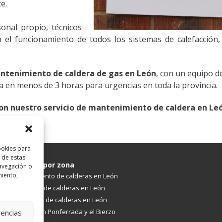
e.
onal propio, técnicos
n el funcionamiento de todos los sistemas de calefacción
ntenimiento de caldera de gas en León
, con un equipo d
ria en menos de 3 horas para urgencias en toda la provincia.
con nuestro servicio de mantenimiento de caldera en Le
ookies para
 de estas
Servicios por zona
avegación o
miento,
Mantenimiento de calderas en León
Instalación de calderas en León
Reparación de calderas en León
Calderas en Ponferrada y el Bierzo
rencias