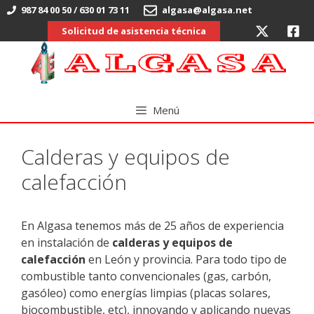
Saltar
987 84 00 50 / 630 01 73 11
algasa@algasa.net
al
Solicitud de asistencia técnica
contenido
Menú
Calderas y equipos de
calefacción
En Algasa tenemos más de 25 años de experiencia
en instalación de
calderas y equipos de
calefacción
en León y provincia. Para todo tipo de
combustible tanto convencionales (gas, carbón,
gasóleo) como energías limpias (placas solares,
biocombustible, etc), innovando y aplicando nuevas