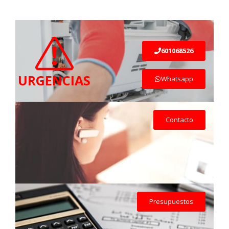
601068526
URGENCIAS
Whatsapp
Contacto
Presupuestos