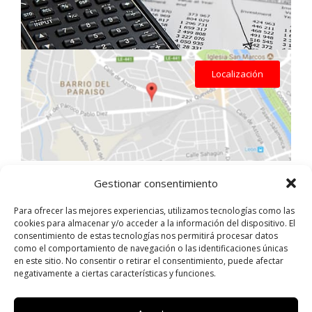
Localización
Gestionar consentimiento
Servicios por zona
Inicio
Mantenimiento de calderas en León
Para ofrecer las mejores experiencias, utilizamos tecnologías como las
Aviso Legal
cookies para almacenar y/o acceder a la información del dispositivo. El
Instalación de calderas en León
Política de Cookies
consentimiento de estas tecnologías nos permitirá procesar datos
Reparación de calderas en León
Política de Privacidad
como el comportamiento de navegación o las identificaciones únicas
Calderas en Ponferrada y el Bierzo
en este sitio. No consentir o retirar el consentimiento, puede afectar
Contacto
negativamente a ciertas características y funciones.
Dirección
Gran Capitán, 8. Trobajo del Camino